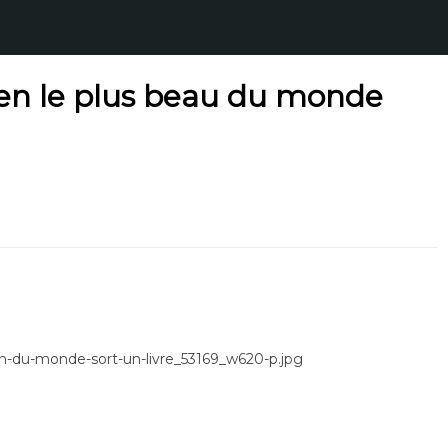
en le plus beau du monde
on-du-monde-sort-un-livre_53169_w620-p.jpg