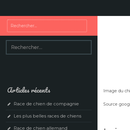
Aller
au
contenu
Rechercher :
Rechercher :
Articles récents
Image du chi
Race de chien de compagnie
Source googl
Les plus belles races de chiens
Race de chien allemand