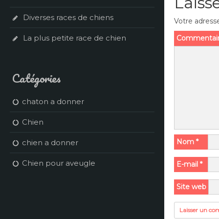
Laiss
Diverses races de chiens
Votre adresse
La plus petite race de chien
Commentai
Catégories
chaton a donner
Chien
Nom
*
chien a donner
Chien pour aveugle
E-mail
*
Site web