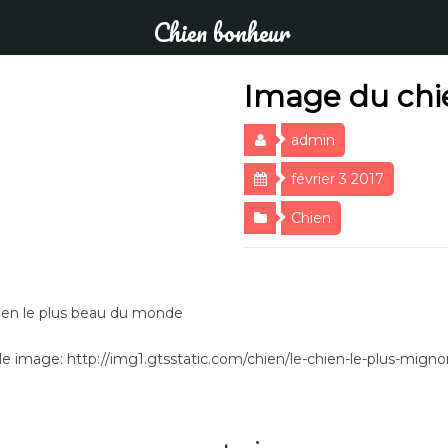
Chien bonheur
Image du chi
admin
février 3 2017
Chien
en le plus beau du monde
e image: http://img1.gtsstatic.com/chien/le-chien-le-plus-mign