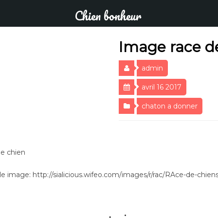
Chien bonheur
Image race d
admin
avril 16 2017
chaton a donner
e chien
e image: http://sialicious.wifeo.com/images/r/rac/RAce-de-chiens