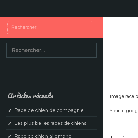
Aller
au
contenu
Rechercher :
Rechercher :
Articles récents
Image race d
Race de chien de compagnie
Source googl
Les plus belles races de chiens
Race de chien allemand