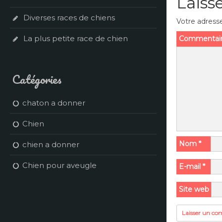
Laiss
Diverses races de chiens
Votre adresse
La plus petite race de chien
Commentai
Catégories
chaton a donner
Chien
Nom
*
chien a donner
Chien pour aveugle
E-mail
*
Site web