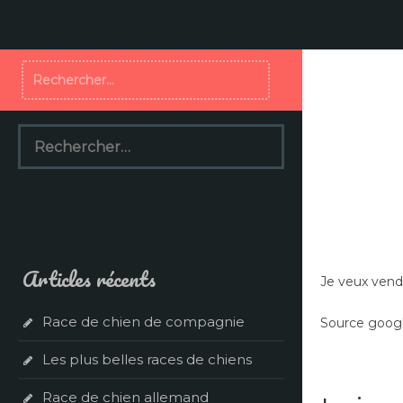
Aller
au
contenu
Rechercher :
Rechercher :
Articles récents
Je veux ven
Race de chien de compagnie
Source googl
Les plus belles races de chiens
Race de chien allemand