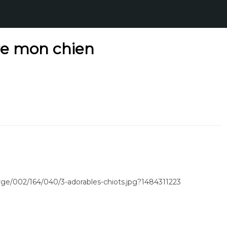
re mon chien
rge/002/164/040/3-adorables-chiots.jpg?1484311223