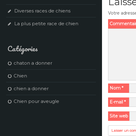
Laiss
Diverses races de chiens
Votre adresse
La plus petite race de chien
Commentai
Catégories
chaton a donner
Chien
Nom
*
chien a donner
Chien pour aveugle
E-mail
*
Site web