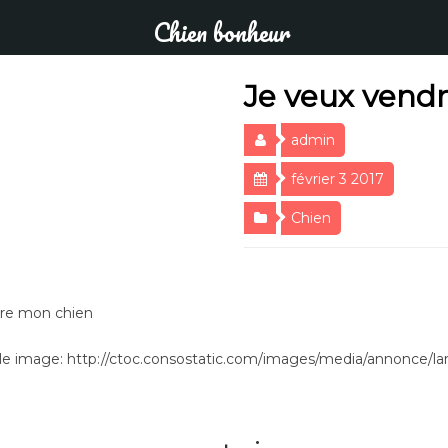
Chien bonheur
Je veux vend
admin
février 3 2017
Chien
dre mon chien
e image: http://ctoc.consostatic.com/images/media/annonce/la