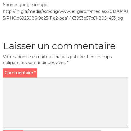
Source google image:
http://i.f1g.fr/media/ext/orig/www.lefigaro.fr/medias/2013/04/0
5/PHOd6925086-9d25-11e2-bea1-163953e57c61-805×453.jpg
Laisser un commentaire
Votre adresse e-mail ne sera pas publiée.
Les champs
obligatoires sont indiqués avec
*
Commentaire
*