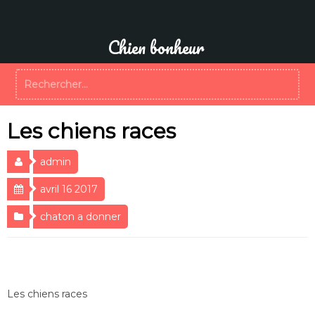
Aller
au
contenu
Chien bonheur
Rechercher :
Les chiens races
admin
avril 16 2017
chaton a donner
Les chiens races