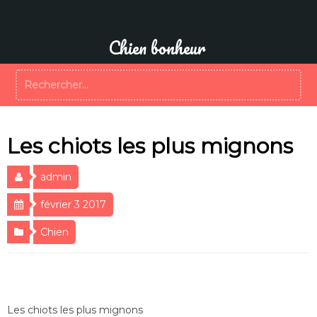
Aller
au
contenu
Chien bonheur
Rechercher :
Les chiots les plus mignons
admin
février 3 2017
Chien
Les chiots les plus mignons