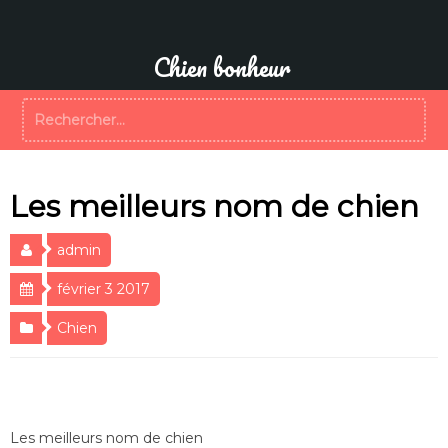
Aller
au
contenu
Chien bonheur
Rechercher :
Les meilleurs nom de chien
admin
février 3 2017
Chien
Les meilleurs nom de chien