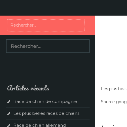
Aller
au
contenu
Rechercher :
Rechercher :
Articles récents
Les plus bea
Race de chien de compagnie
Source googl
Les plus belles races de chiens
Race de chien allemand