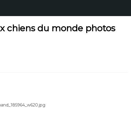
ux chiens du monde photos
emand_185964_w620.jpg