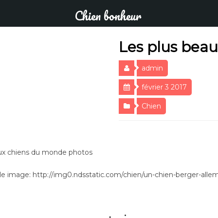
Chien bonheur
Les plus bea
admin
février 3 2017
Chien
ux chiens du monde photos
e image: http://img0.ndsstatic.com/chien/un-chien-berger-all