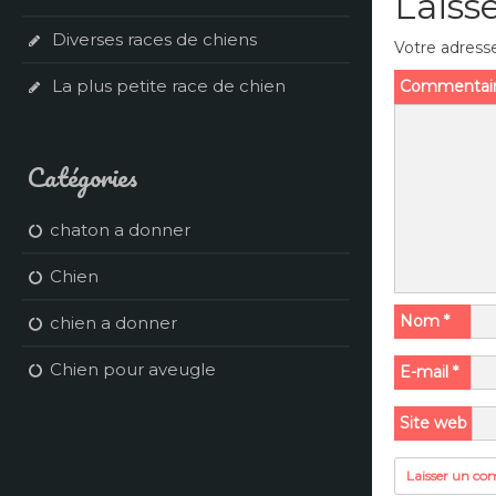
Laiss
Diverses races de chiens
Votre adresse
La plus petite race de chien
Commentai
Catégories
chaton a donner
Chien
Nom
*
chien a donner
Chien pour aveugle
E-mail
*
Site web