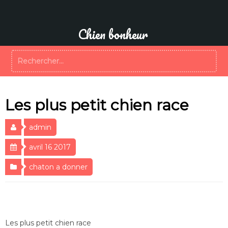
Aller
au
contenu
Chien bonheur
Rechercher :
Les plus petit chien race
admin
avril 16 2017
chaton a donner
Les plus petit chien race