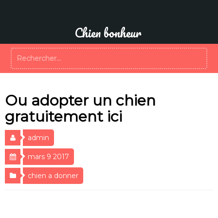
Aller
au
contenu
Chien bonheur
Rechercher :
Ou adopter un chien
gratuitement ici
admin
mars 9 2017
chien a donner