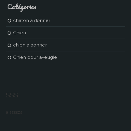
Catégories
chaton a donner
Chien
chien a donner
Chien pour aveugle
sss
a szsszs