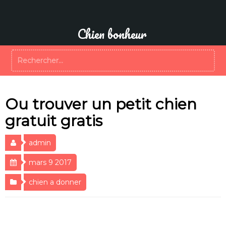
Aller
au
contenu
Chien bonheur
Rechercher :
Ou trouver un petit chien
gratuit gratis
admin
mars 9 2017
chien a donner