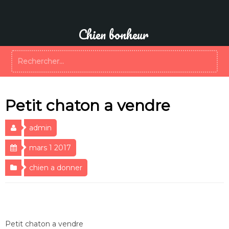
Aller
au
contenu
Chien bonheur
Rechercher :
Petit chaton a vendre
admin
mars 1 2017
chien a donner
Petit chaton a vendre