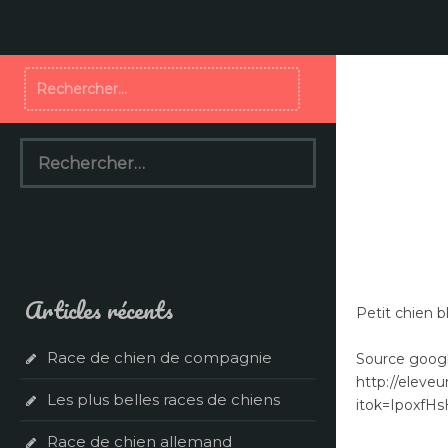
Aller
au
contenu
Rechercher :
Rechercher :
Articles récents
Petit chien b
Race de chien de compagnie
Source goog
http://eleveu
Les plus belles races de chiens
itok=IpoxfH
Race de chien allemand