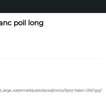
anc poil long
t_large_watermark/public/races/photos/Spitz-Italien-12567.jpg?