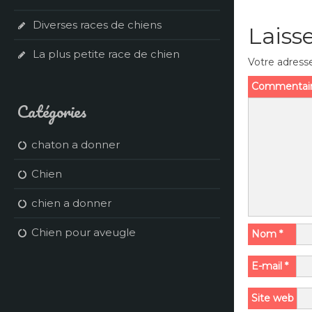
Diverses races de chiens
Laiss
La plus petite race de chien
Votre adresse
Commentai
Catégories
chaton a donner
Chien
chien a donner
Chien pour aveugle
Nom
*
E-mail
*
Site web