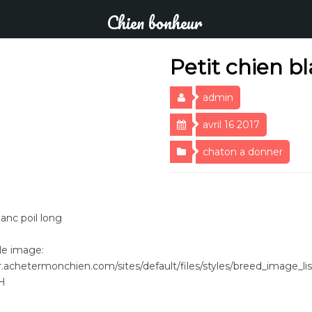
Chien bonheur
Petit chien bl
admin
avril 16 2017
chaton a donner
lanc poil long
le image:
r.achetermonchien.com/sites/default/files/styles/breed_image_lis
sH