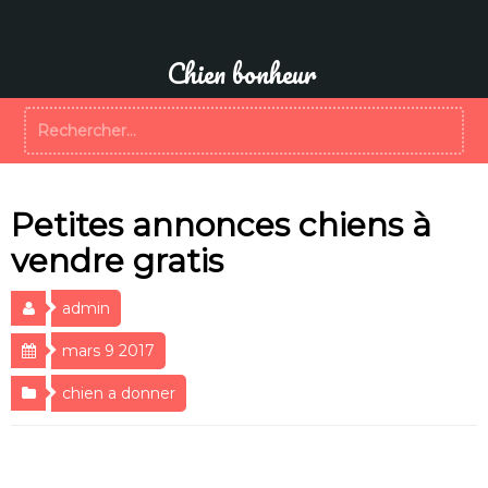
Aller
au
contenu
Chien bonheur
Rechercher :
Petites annonces chiens à
vendre gratis
admin
mars 9 2017
chien a donner