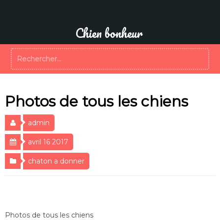
Aller
au
contenu
Chien bonheur
Rechercher :
Photos de tous les chiens
admin
avril 16 2017
chaton a donner
Photos de tous les chiens