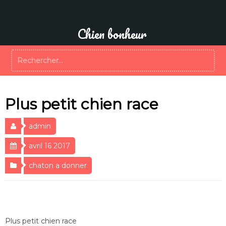
Aller
au
contenu
Chien bonheur
Rechercher :
Plus petit chien race
admin
avril 16 2017
chaton a donner
Plus petit chien race