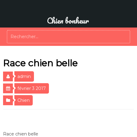
Aller
au
contenu
Chien bonheur
Rechercher :
Race chien belle
admin
février 3 2017
Chien
Race chien belle