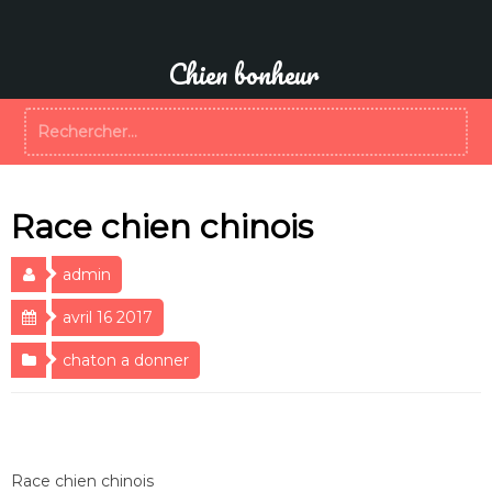
Aller
au
contenu
Chien bonheur
Rechercher :
Race chien chinois
admin
avril 16 2017
chaton a donner
Race chien chinois