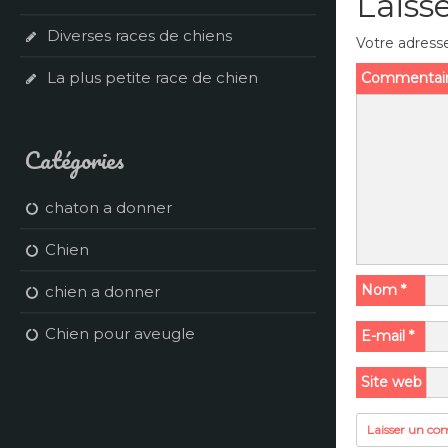
Laiss
Diverses races de chiens
Votre adresse
La plus petite race de chien
Commentai
Catégories
chaton a donner
Chien
Nom
*
chien a donner
Chien pour aveugle
E-mail
*
Site web