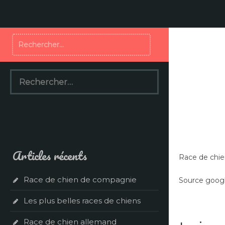
Aller
au
contenu
Rechercher :
Rechercher :
Articles récents
Race de chie
Race de chien de compagnie
Source googl
Les plus belles races de chiens
Race de chien allemand