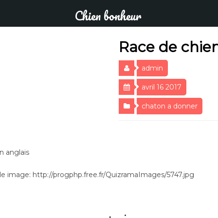
Chien bonheur
Race de chien
admin
avril 16 2017
chaton a donner
n anglais
e image: http://progphp.free.fr/QuizramaImages/5747.jpg