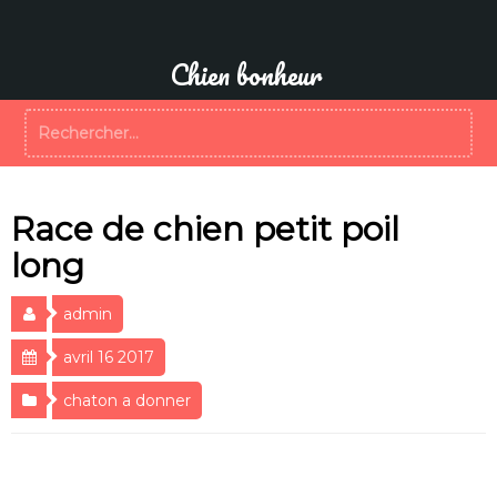
Aller
au
contenu
Chien bonheur
Rechercher :
Race de chien petit poil
long
admin
avril 16 2017
chaton a donner