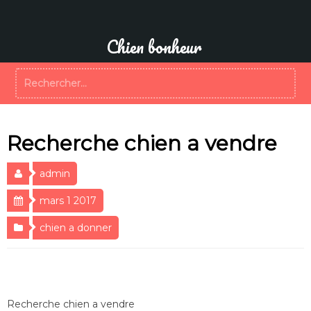
Aller
au
contenu
Chien bonheur
Rechercher :
Recherche chien a vendre
admin
mars 1 2017
chien a donner
Recherche chien a vendre