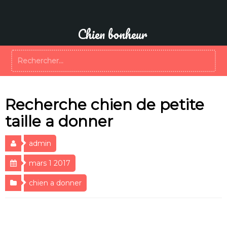
Aller
au
contenu
Chien bonheur
Rechercher :
Recherche chien de petite
taille a donner
admin
mars 1 2017
chien a donner