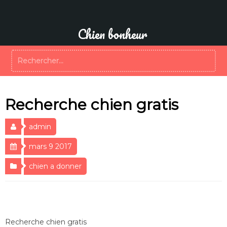
Aller
au
contenu
Chien bonheur
Rechercher :
Recherche chien gratis
admin
mars 9 2017
chien a donner
Recherche chien gratis