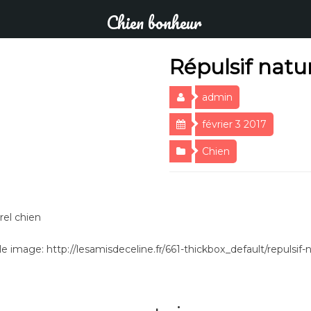
Chien bonheur
Répulsif natu
admin
février 3 2017
Chien
rel chien
 image: http://lesamisdeceline.fr/661-thickbox_default/repulsif