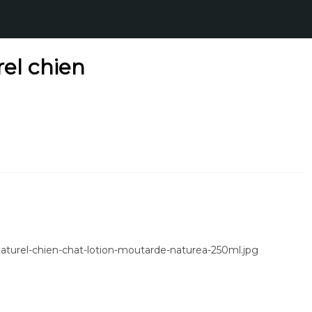
rel chien
-naturel-chien-chat-lotion-moutarde-naturea-250ml.jpg