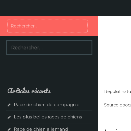
Aller
au
contenu
Rechercher :
Rechercher :
Articles récents
Répulsif natu
Race de chien de compagnie
Source google
Les plus belles races de chiens
Race de chien allemand