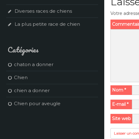
Laiss
Diverses races de chiens
Votre adresse
La plus petite race de chien
Commentai
Catégories
chaton a donner
Chien
Nom
*
chien a donner
Chien pour aveugle
E-mail
*
Site web