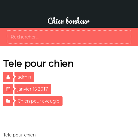
Aller
au
contenu
Chien bonheur
Rechercher :
Tele pour chien
admin
janvier 15 2017
Chien pour aveugle
Tele pour chien