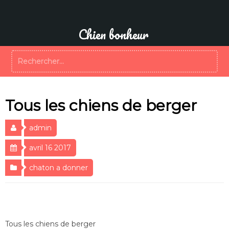
Aller
au
contenu
Chien bonheur
Rechercher :
Tous les chiens de berger
admin
avril 16 2017
chaton a donner
Tous les chiens de berger