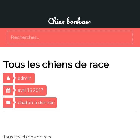
Aller
au
contenu
Chien bonheur
Rechercher :
Tous les chiens de race
admin
avril 16 2017
chaton a donner
Tous les chiens de race