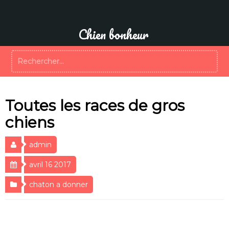
Aller
au
contenu
Chien bonheur
Rechercher :
Toutes les races de gros
chiens
admin
avril 16 2017
chaton a donner