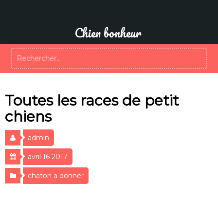
Aller
au
contenu
Chien bonheur
Rechercher :
Toutes les races de petit
chiens
admin
avril 16 2017
chaton a donner