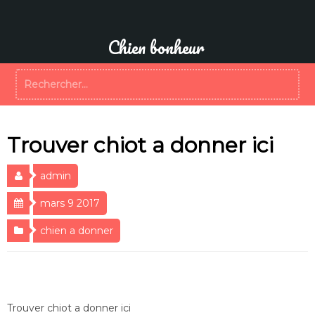
Aller
au
contenu
Chien bonheur
Rechercher :
Trouver chiot a donner ici
admin
mars 9 2017
chien a donner
Trouver chiot a donner ici