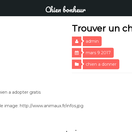
Chien bonheur
Trouver un ch
admin
mars 9 2017
chien a donner
ien a adopter gratis
e image: http://www.animaux.fr/infos.jpg