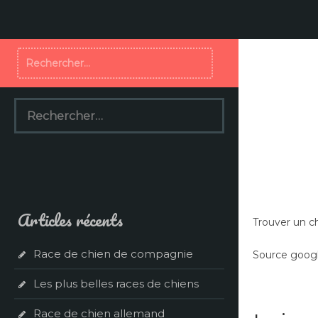
Aller
au
contenu
Rechercher :
Rechercher :
Articles récents
Trouver un ch
Race de chien de compagnie
Source googl
Les plus belles races de chiens
Race de chien allemand