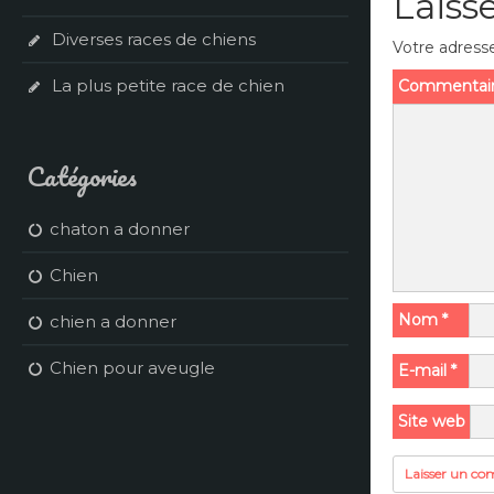
Laiss
Diverses races de chiens
Votre adresse
La plus petite race de chien
Commentai
Catégories
chaton a donner
Chien
Nom
*
chien a donner
Chien pour aveugle
E-mail
*
Site web