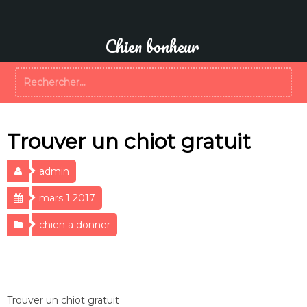
Aller
au
contenu
Chien bonheur
Rechercher :
Trouver un chiot gratuit
admin
mars 1 2017
chien a donner
Trouver un chiot gratuit